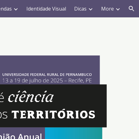
endas
Identidade Visual
Dicas
More
ion