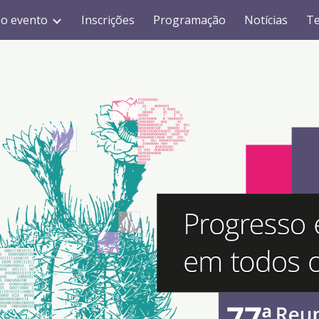
 o evento
Inscrições
Programação
Notícias
T
ip to main content
Skip to navigat