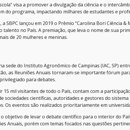
scola” visa a promover a divulgação da ciência e o intercâm
ram do programa, impactando milhares de estudantes e prof
, a SBPC lançou em 2019 o Prêmio “Carolina Bori Ciência & Mu
 talento no País. A premiação, que leva o nome de sua prim
mais de 20 mulheres e meninas.
a sede do Instituto Agronômico de Campinas (IAC, SP) entre
ão, as Reuniões Anuais tornaram-se importante fórum para 
rivilegiado para debates.
 15 mil visitantes de todo o País, contam com a participaçã
de sociedades científicas, autoridades e gestores do sistema
. Os eventos são realizados prioritariamente em universida
 objetivo de levar o debate científico para o interior do Paí
iões Anuais, porém com temas focados nas questões pertine