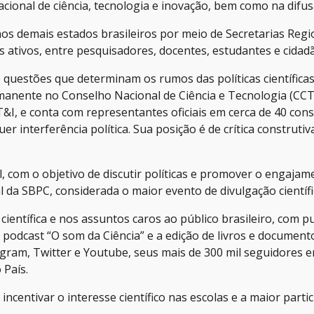
onal de ciência, tecnologia e inovação, bem como na difusã
os demais estados brasileiros por meio de Secretarias Regi
os ativos, entre pesquisadores, docentes, estudantes e cidadã
questões que determinam os rumos das políticas científicas,
anente no Conselho Nacional de Ciência e Tecnologia (CCT)
CT&I, e conta com representantes oficiais em cerca de 40 c
 interferência política. Sua posição é de crítica construtiv
al, com o objetivo de discutir políticas e promover o engaja
da SBPC, considerada o maior evento de divulgação científi
ientífica e nos assuntos caros ao público brasileiro, com pu
 o podcast “O som da Ciência” e a edição de livros e documen
tagram, Twitter e Youtube, seus mais de 300 mil seguidores
 País.
ncentivar o interesse científico nas escolas e a maior parti