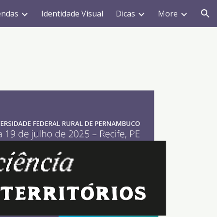
endas
Identidade Visual
Dicas
More
ion