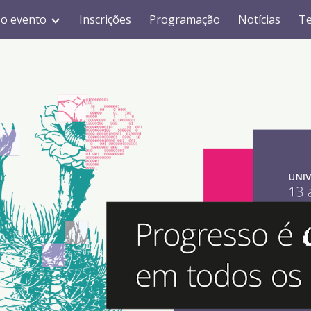
 o evento
Inscrições
Programação
Notícias
T
ip to main content
Skip to navigat